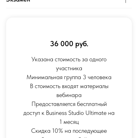
oav@cgo.org.ru
+7 950 037 75 75
+7 950 028 58 58
ООО "СИДЖИО КОНСАЛТИНГ"
ИНН 7801730555
ОГРН 1247800004605
36 000 руб.
© 2026 СИДЖИО КОНСАЛТИНГ
@Все Права Защищены
Политика конфиденциальности
Указана стоимость за одного
участника
Минимальная группа 3 человека
Санкт-Петербург
В стоимость входят материалы
вебинара
Предоставляется бесплатный
доступ к Business Studio Ultimate на
1 месяц
Скидка 10% на последующее